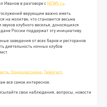
л Иванов в разговоре с
NEWS.ru
.
огослужений верующим важно иметь
ся на молитве, что становится весьма
 звуков клубного веселья, доносящихся
аждане России поддержат эту инициативу.
зные заведения от всех баров и ресторанов
ть деятельность ночных клубов
ест.
акте
,
Одноклассники
,
Telegram
.
Там все самое интересное.
рисылайте свои наблюдения, вопросы, новости
v