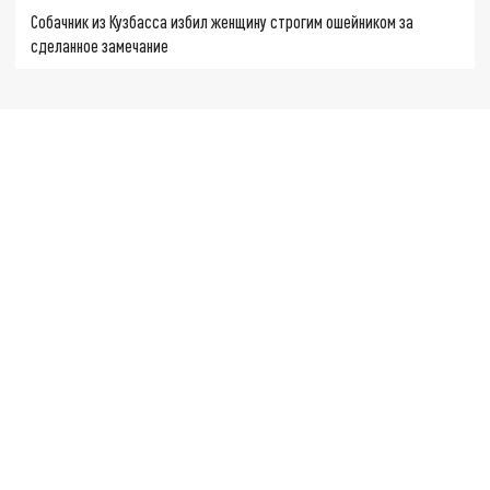
Собачник из Кузбасса избил женщину строгим ошейником за
сделанное замечание