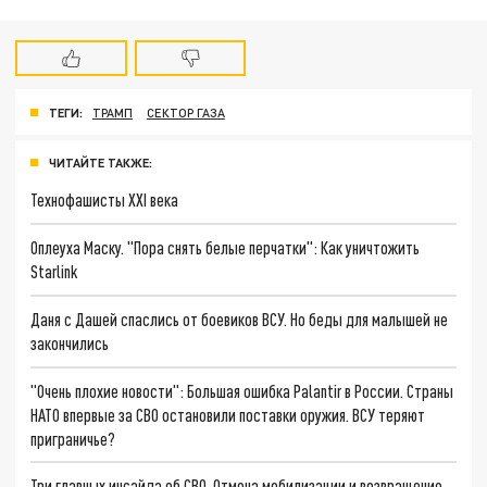
ТЕГИ:
ТРАМП
СЕКТОР ГАЗА
ЧИТАЙТЕ ТАКЖЕ:
Технофашисты XXI века
Оплеуха Маску. "Пора снять белые перчатки": Как уничтожить
Starlink
Даня с Дашей спаслись от боевиков ВСУ. Но беды для малышей не
закончились
"Очень плохие новости": Большая ошибка Palantir в России. Страны
НАТО впервые за СВО остановили поставки оружия. ВСУ теряют
приграничье?
Три главных инсайда об СВО. Отмена мобилизации и возвращение