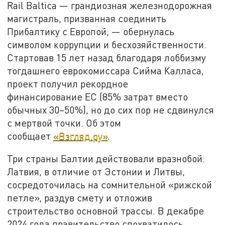
Rail Baltica — грандиозная железнодорожная
магистраль, призванная соединить
Прибалтику с Европой, — обернулась
символом коррупции и бесхозяйственности.
Стартовав 15 лет назад благодаря лоббизму
тогдашнего еврокомиссара Сийма Калласа,
проект получил рекордное
финансирование ЕС (85% затрат вместо
обычных 30–50%), но до сих пор не сдвинулся
с мертвой точки. Об этом
сообщает
«Взгляд.ру»
.
Три страны Балтии действовали вразнобой.
Латвия, в отличие от Эстонии и Литвы,
сосредоточилась на сомнительной «рижской
петле», раздув смету и отложив
строительство основной трассы. В декабре
2024 года правительство спохватилось,