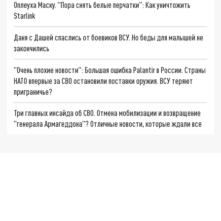
Оплеуха Маску. "Пора снять белые перчатки": Как уничтожить
Starlink
Даня с Дашей спаслись от боевиков ВСУ. Но беды для малышей не
закончились
"Очень плохие новости": Большая ошибка Palantir в России. Страны
НАТО впервые за СВО остановили поставки оружия. ВСУ теряют
приграничье?
Три главных инсайда об СВО. Отмена мобилизации и возвращение
"генерала Армагеддона"? Отличные новости, которые ждали все