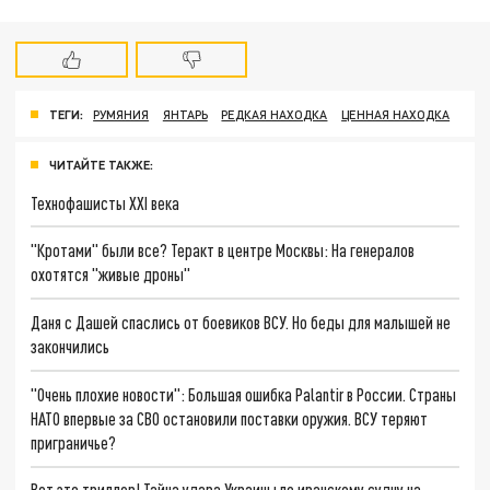
ТЕГИ:
РУМЯНИЯ
ЯНТАРЬ
РЕДКАЯ НАХОДКА
ЦЕННАЯ НАХОДКА
ЧИТАЙТЕ ТАКЖЕ:
Технофашисты XXI века
"Кротами" были все? Теракт в центре Москвы: На генералов
охотятся "живые дроны"
Даня с Дашей спаслись от боевиков ВСУ. Но беды для малышей не
закончились
"Очень плохие новости": Большая ошибка Palantir в России. Страны
НАТО впервые за СВО остановили поставки оружия. ВСУ теряют
приграничье?
Вот это триллер! Тайна удара Украины по иранскому судну на