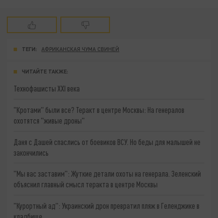
ТЕГИ:
АФРИКАНСКАЯ ЧУМА СВИНЕЙ
ЧИТАЙТЕ ТАКЖЕ:
Технофашисты XXI века
"Кротами" были все? Теракт в центре Москвы: На генералов
охотятся "живые дроны"
Даня с Дашей спаслись от боевиков ВСУ. Но беды для малышей не
закончились
"Мы вас заставим": Жуткие детали охоты на генерала. Зеленский
объяснил главный смысл теракта в центре Москвы
"Курортный ад": Украинский дрон превратил пляж в Геленджике в
кладбище