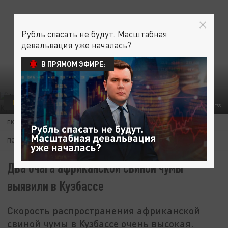
Рубль спасать не будут. Масштабная
девальвация уже началась?
В ПРЯМОМ ЭФИРЕ:
ОБЩЕСТВО
ПРОИСШЕСТВИЯ
ФОТО: ALEKSEY SMYSHLYAEV/GLOBALLOOKPRESS
ЕКАТЕРИНА КНЯЗЕВА
20 ИЮЛЯ 12:15
ПОДПИШИТЕСЬ:
Два очага африканской свиной чумы
выявили в Кузбассе
Скорость распространения африканской
свиной чумы в Кузбассе очень высокая.