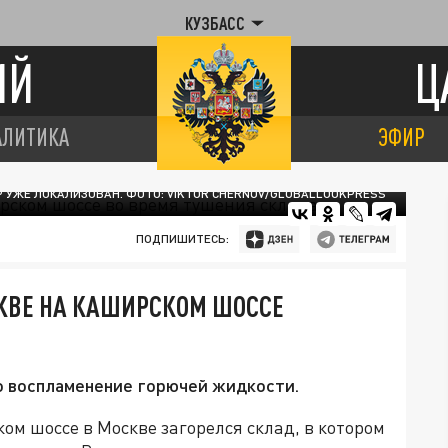
КУЗБАСС
ИЙ
Ц
АЛИТИКА
ЭФИР
 УЖЕ ЛОКАЛИЗОВАН. ФОТО: VIKTOR CHERNOV/GLOBALLOOKPRESS
ПОДПИШИТЕСЬ:
КВЕ НА КАШИРСКОМ ШОССЕ
о воспламенение горючей жидкости.
ком шоссе в Москве загорелся склад, в котором