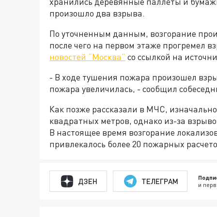
хранились деревянные паллеты и бумаж
произошло два взрыва.
По уточненным данным, возгорание прои
после чего на первом этаже прогремел в
новостей “Москва”
со ссылкой на источни
- В ходе тушения пожара произошел взр
пожара увеличилась, - сообщил собеседн
Как позже рассказали в МЧС, изначально
квадратных метров, однако из-за взрыво
В настоящее время возгорание локализов
привлекалось более 20 пожарных расчето
Подпи
ДЗЕН
ТЕЛЕГРАМ
и перв