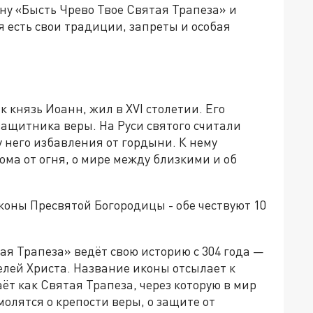
ну «Бысть Чрево Твое Святая Трапеза» и
ня есть свои традиции, запреты и особая
 князь Иоанн, жил в XVI столетии. Его
защитника веры. На Руси святого считали
 него избавления от гордыни. К нему
ма от огня, о мире между близкими и об
коны Пресвятой Богородицы - обе чествуют 10
ая Трапеза» ведёт свою историю с 304 года —
елей Христа. Название иконы отсылает к
ёт как Святая Трапеза, через которую в мир
олятся о крепости веры, о защите от