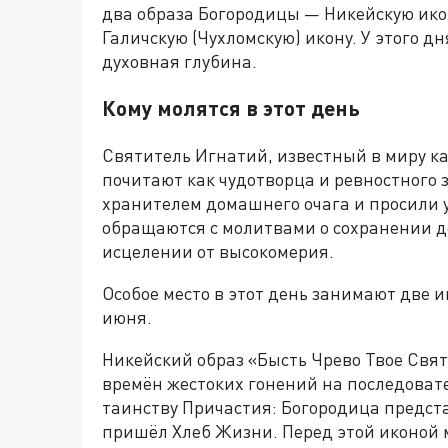
два образа Богородицы — Никейскую ико
Галичскую (Чухломскую) икону. У этого д
духовная глубина.
Кому молятся в этот день
Святитель Игнатий, известный в миру как
почитают как чудотворца и ревностного 
хранителем домашнего очага и просили у
обращаются с молитвами о сохранении до
исцелении от высокомерия.
Особое место в этот день занимают две и
июня.
Никейский образ «Бысть Чрево Твое Свят
времён жестоких гонений на последоват
таинству Причастия: Богородица предста
пришёл Хлеб Жизни. Перед этой иконой м