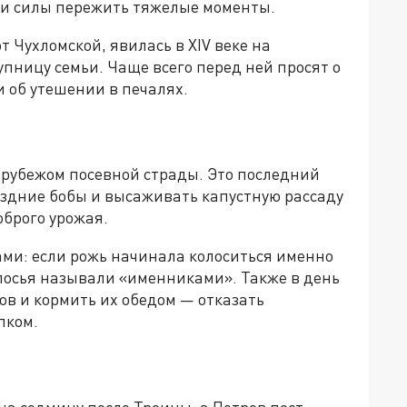
ли силы пережить тяжелые моменты.
 Чухломской, явилась в XIV веке на
упницу семьи. Чаще всего перед ней просят о
и об утешении в печалях.
 рубежом посевной страды. Это последний
оздние бобы и высаживать капустную рассаду
оброго урожая.
ами: если рожь начинала колоситься именно
олосья называли «именниками». Также в день
в и кормить их обедом — отказать
пком.
на седмицу после Троицы, а Петров пост