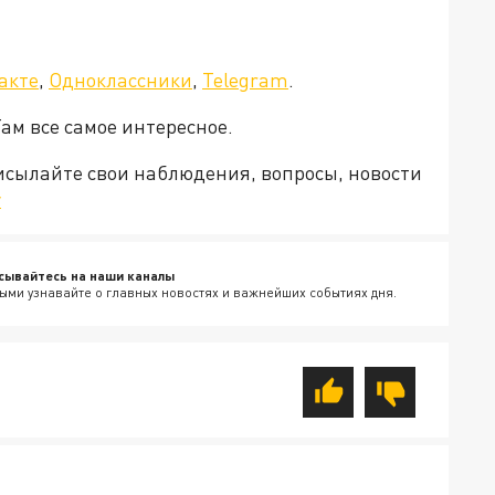
акте
,
Одноклассники
,
Telegram
.
Там все самое интересное.
рисылайте свои наблюдения, вопросы, новости
v
сывайтесь на наши каналы
ыми узнавайте о главных новостях и важнейших событиях дня.