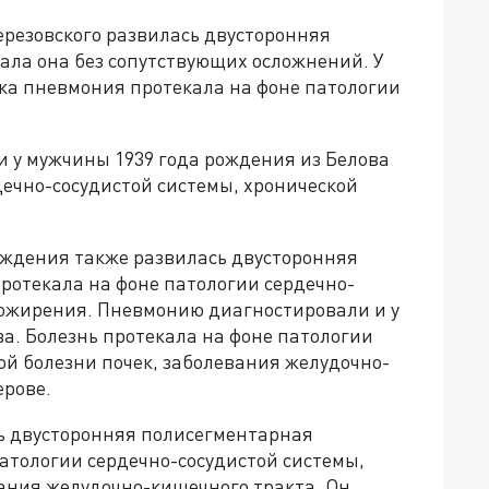
ерезовского развилась двусторонняя
ала она без сопутствующих осложнений. У
ка пневмония протекала на фоне патологии
и у мужчины 1939 года рождения из Белова
ечно-сосудистой системы, хронической
ождения также развилась двусторонняя
ротекала на фоне патологии сердечно-
, ожирения. Пневмонию диагностировали и у
а. Болезнь протекала на фоне патологии
ой болезни почек, заболевания желудочно-
ерове.
ь двусторонняя полисегментарная
атологии сердечно-сосудистой системы,
вания желудочно-кишечного тракта. Он