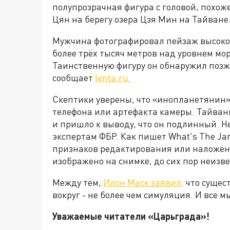
полупрозрачная фигура с головой, похоже
Цян на берегу озера Цзя Мин на Тайване
Мужчина фотографировал пейзаж высоког
более трёх тысяч метров над уровнем мо
Таинственную фигуру он обнаружил позж
сообщает
lenta.ru.
Скептики уверены, что «инопланетянин» 
телефона или артефакта камеры. Тайвань
и пришло к выводу, что он подлинный. 
экспертам ФБР. Как пишет What's The Ja
признаков редактирования или наложен
изображено на снимке, до сих пор неизве
Между тем,
Илон Маск заявил,
что сущест
вокруг - не более чем симуляция. И все мы
Уважаемые читатели «Царьграда»!