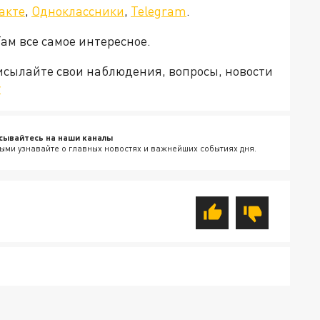
акте
,
Одноклассники
,
Telegram
.
Там все самое интересное.
рисылайте свои наблюдения, вопросы, новости
v
сывайтесь на наши каналы
ыми узнавайте о главных новостях и важнейших событиях дня.