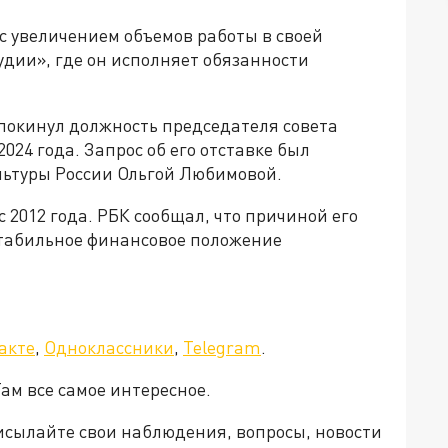
 с увеличением объемов работы в своей
тудии», где он исполняет обязанности
 покинул должность председателя совета
24 года. Запрос об его отставке был
льтуры России Ольгой Любимовой.
 2012 года. РБК сообщал, что причиной его
естабильное финансовое положение
акте
,
Одноклассники
,
Telegram
.
Там все самое интересное.
рисылайте свои наблюдения, вопросы, новости