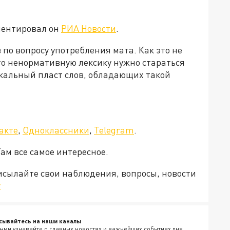
мментировал он
РИА Новости
.
 по вопросу употребления мата. Как это не
то ненормативную лексику нужно стараться
икальный пласт слов, обладающих такой
акте
,
Одноклассники
,
Telegram
.
Там все самое интересное.
рисылайте свои наблюдения, вопросы, новости
v
сывайтесь на наши каналы
ыми узнавайте о главных новостях и важнейших событиях дня.