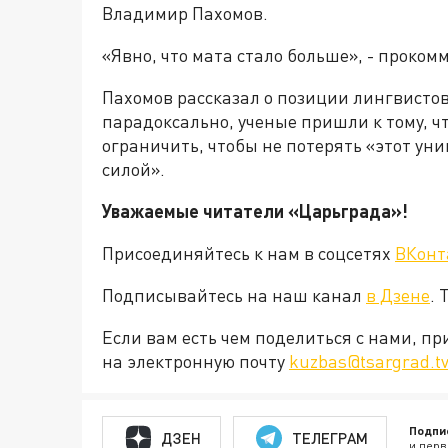
Владимир Пахомов.
«Явно, что мата стало больше», - проко
Пахомов рассказал о позиции лингвистов
парадоксально, ученые пришли к тому, ч
ограничить, чтобы не потерять «этот ун
силой».
Уважаемые читатели «Царьграда»!
Присоединяйтесь к нам в соцсетях
ВКонт
Подписывайтесь на наш канал
в Дзене
. 
Если вам есть чем поделиться с нами, п
на электронную почту
kuzbas@tsargrad.t
Подпи
ДЗЕН
ТЕЛЕГРАМ
и перв