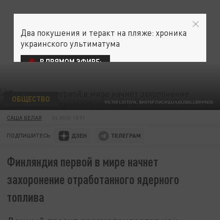
Два покушения и теракт на пляже: хроника
украинского ультиматума
В ПРЯМОМ ЭФИРЕ:
ОБЩЕСТВО
VICTOR LISITSYN, ВИКТОР ЛИСИЦЫН/GLOBALLOOKPRESS
САША БЕЛАЯ
04 МАЯ 18:01
ПОДПИШИТЕСЬ:
Финляндия первой в мире начнет
захоронение отработанного ядерного
топлива