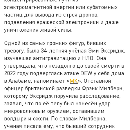
электромагнитной энергии или субатомных
частиц для вывода из строя дронов,
подавления вражеской электроники и даже
уничтожения живой силы.
Одной из самых громких фигур, бивших
тревогу, была 34-летняя учёная Эми Эксридж,
изучавшая антигравитацию и НЛО. Она
утверждала, что незадолго до своей смерти в
2022 году подверглась атаке DEW у себя дома
в Алабаме, напоминает «
МК
». Отставной
офицер британской разведки Фрэнк Милберн,
которому Эксридж поручила расследование,
заявил, что по её телу был нанесён удар
микроволновым оружием, оставившим
волдыри и ожоги. По словам Милберна,
учёная писала ему, что бывший сотрудник