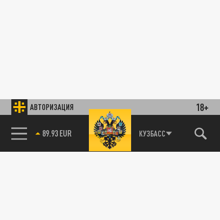
18+
АВТОРИЗАЦИЯ
89.93 EUR
КУЗБАСС
85.64 BRENT