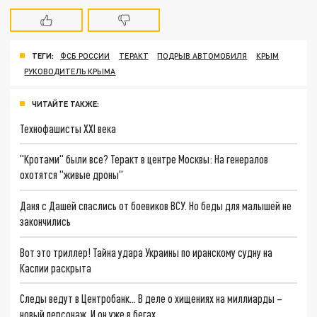
ТЕГИ:
ФСБ РОССИИ
ТЕРАКТ
ПОДРЫВ АВТОМОБИЛЯ
КРЫМ
РУКОВОДИТЕЛЬ КРЫМА
ЧИТАЙТЕ ТАКЖЕ:
Технофашисты XXI века
"Кротами" были все? Теракт в центре Москвы: На генералов
охотятся "живые дроны"
Даня с Дашей спаслись от боевиков ВСУ. Но беды для малышей не
закончились
Вот это триллер! Тайна удара Украины по иранскому судну на
Каспии раскрыта
Следы ведут в Центробанк… В деле о хищениях на миллиарды –
новый персонаж. И он уже в бегах