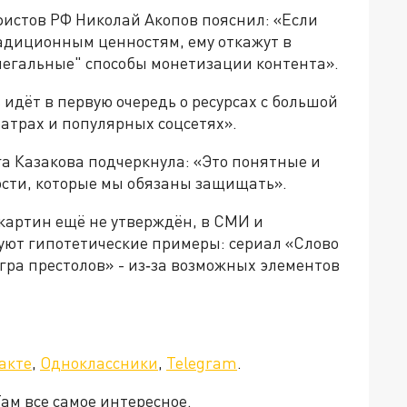
истов РФ Николай Акопов пояснил: «Если
адиционным ценностям, ему откажут в
легальные" способы монетизации контента».
идёт в первую очередь о ресурсах с большой
атрах и популярных соцсетях».
га Казакова подчеркнула: «Это понятные и
сти, которые мы обязаны защищать».
картин ещё не утверждён, в СМИ и
ют гипотетические примеры: сериал «Слово
гра престолов» - из‑за возможных элементов
акте
,
Одноклассники
,
Telegram
.
Там все самое интересное.