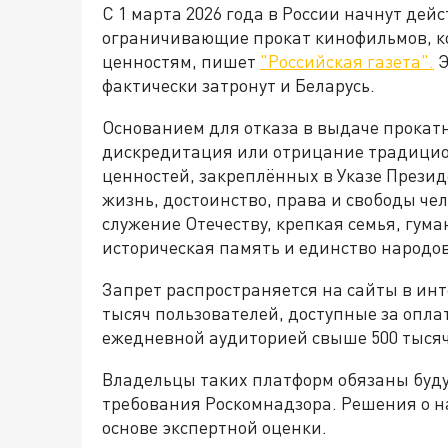
С 1 марта 2026 года в России начнут де
ограничивающие прокат кинофильмов, 
ценностям, пишет
"Российская газета".
Э
фактически затронут и Беларусь.
Основанием для отказа в выдаче прокатн
дискредитация или отрицание традицио
ценностей, закреплённых в Указе Президе
жизнь, достоинство, права и свободы че
служение Отечеству, крепкая семья, гум
историческая память и единство народов
Запрет распространяется на сайты в инт
тысяч пользователей, доступные за оплат
ежедневной аудиторией свыше 500 тысяч
Владельцы таких платформ обязаны будут
требования Роскомнадзора. Решения о 
основе экспертной оценки.