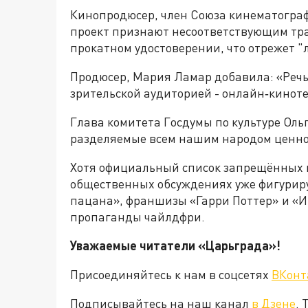
Кинопродюсер, член Союза кинематограф
проект признают несоответствующим тр
прокатном удостоверении, что отрежет "
Продюсер, Мария Ламар добавила: «Речь 
зрительской аудиторией - онлайн‑киноте
Глава комитета Госдумы по культуре Оль
разделяемые всем нашим народом ценно
Хотя официальный список запрещённых 
общественных обсуждениях уже фигуриру
пацана», франшизы «Гарри Поттер» и «И
пропаганды чайлдфри.
Уважаемые читатели «Царьграда»!
Присоединяйтесь к нам в соцсетях
ВКонт
Подписывайтесь на наш канал
в Дзене
. 