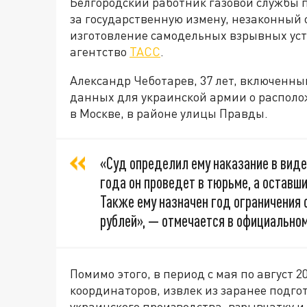
Белгородский работник газовой службы п
за государственную измену, незаконный 
изготовление самодельных взрывных уст
агентство
ТАСС
.
Александр Чеботарев, 37 лет, включенный
данных для украинской армии о располо
в Москве, в районе улицы Правды.
«Суд определил ему наказание в виде
года он проведет в тюрьме, а оставш
Также ему назначен год ограничения 
рублей», — отмечается в официально
Помимо этого, в период с мая по август 
координаторов, извлек из заранее подго
украинского производства, взрывчатку и