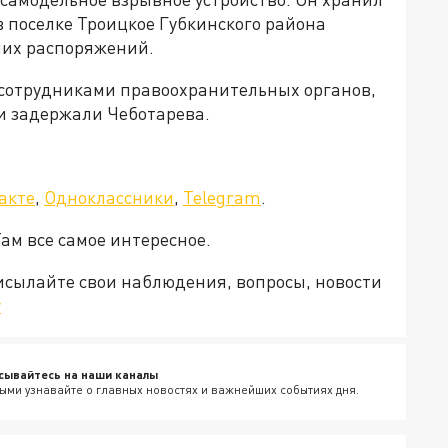
 поселке Троицкое Губкинского района
ших распоряжений.
ы сотрудниками правоохранительных органов,
и задержали Чеботарева.
акте
,
Одноклассники
,
Telegram
.
Там все самое интересное.
рисылайте свои наблюдения, вопросы, новости
v
сывайтесь на наши каналы
ыми узнавайте о главных новостях и важнейших событиях дня.