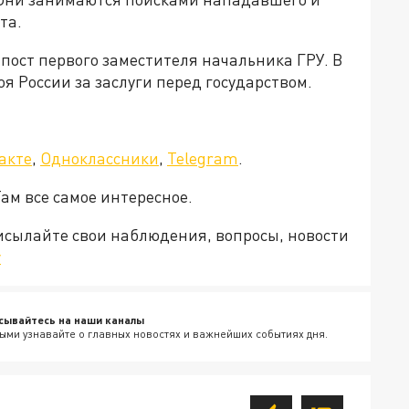
та.
 пост первого заместителя начальника ГРУ. В
оя России за заслуги перед государством.
акте
,
Одноклассники
,
Telegram
.
Там все самое интересное.
рисылайте свои наблюдения, вопросы, новости
v
сывайтесь на наши каналы
ыми узнавайте о главных новостях и важнейших событиях дня.