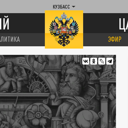
КУЗБАСС
ИЙ
Ц
АЛИТИКА
ЭФИР