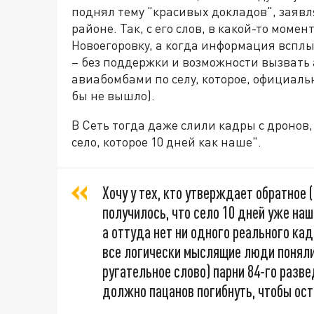
поднял тему "красивых докладов", заяв
районе. Так, с его слов, в какой-то моме
Новоегоровку, а когда информация вспл
– без поддержки и возможности вызвать 
авиабомбами по селу, которое, официаль
бы не вышло).
В Сеть тогда даже слили кадры с дронов
село, которое 10 дней как наше".
Хочу у тех, кто утверждает обратное 
получилось, что село 10 дней уже наш
а оттуда нет ни одного реального ка
все логически мыслящие люди поняли, ч
ругательное слово) парни 84-го разв
должно пацанов погибнуть, чтобы ост