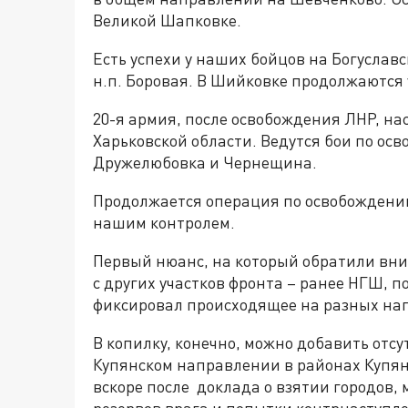
Великой Шапковке.
Есть успехи у наших бойцов на Богуслав
н.п. Боровая. В Шийковке продолжаются 
20-я армия, после освобождения ЛНР, на
Харьковской области. Ведутся бои по о
Дружелюбовка и Чернещина.
Продолжается операция по освобождению
нашим контролем.
Первый нюанс, на который обратили вни
с других участков фронта – ранее НГШ, 
фиксировал происходящее на разных на
В копилку, конечно, можно добавить отс
Купянском направлении в районах Купянск
вскоре после доклада о взятии городов
резервов врага и попытки контрнаступле