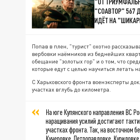
"ОТ ТРИУМФАЛЬН
"СОАВТОР" 567 
ИДЁТ НА "ШИКАР
Попав в плен, "турист" охотно рассказыв
вербовки наёмников из беднейших кварт
обещание "золотых гор" и о том, что сре
которые едут с целью научиться летать н
С Харьковского фронта военэксперты до
участках вглубь до километра.
На юге Купянского направления ВС Ро
наращивания усилий достигают тактич
участках фронта. Так, на восточном б
Кучеровке, Петропавловке, Куриловке