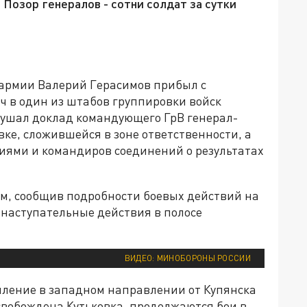
 Позор генералов - сотни солдат за сутки
 армии Валерий Герасимов прибыл с
ч в один из штабов группировки войск
лушал доклад командующего ГрВ генерал-
вке, сложившейся в зоне ответственности, а
ями и командиров соединений о результатах
ом, сообщив подробности боевых действий на
 наступательные действия в полосе
ВИДЕО: МИНОБОРОНЫ РОССИИ
ление в западном направлении от Купянска
вобождена Кутьковка, продолжаются бои в