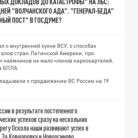
ЫХ ДОКЛАДОВ ДО КАТАСТРОФЫ" НА ЛБС:
ДНЕЙ "ВОЛЧАНСКОГО АДА". "ГЕНЕРАЛ-БЕДА"
НЫЙ ПОСТ" В ГОСДУМЕ?
ал о внутренней кухне ВСУ, о способах
алов стран Латинской Америки, про
ди наёмников не мало членов наркокартелей,
а БПЛА.
кладывали о продвижении ВС России на 19
ссии в результате постепенного
еских успехов сразу на нескольких
ерегу Оскола наши развивают успех в
. За Ковшаровку и Новоосиново