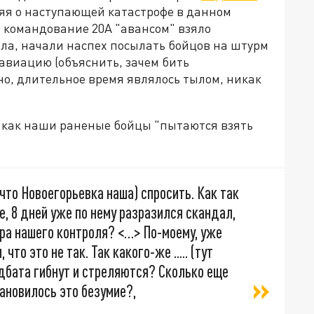
ляя о наступающей катастрофе в данном
нт командование 20А "авансом" взяло
ыла, начали наспех посылать бойцов на штурм
авиацию (объяснить, зачем бить
но, длительное время являлось тылом, никак
, как наши раненые бойцы "пытаются взять
(что Новоегорьевка наша) спросить. Как так
е, 8 дней уже по нему разразился скандал,
дра нашего контроля? <…> По-моему, уже
то это не так. Так какого-же ..... (тут
едбата гибнут и стреляются? Сколько еще
ановилось это безумие?,