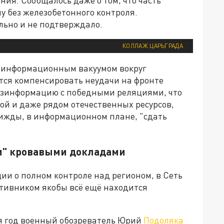
у без железобетонного контроля.
ьно и не подтверждало.
КОЛЛАЖ ЦАРЬГРАДА
ь информационным вакуумом вокруг
ется компенсировать неудачи на фронте
зинформацию с победными реляциями, что
ой и даже рядом отечественных ресурсов,
рижды, в информационном плане, "сдать
и" кровавыми докладами
ции о полном контроле над регионом, в Сеть
отивником якобы всё ещё находится
стя год военный обозреватель Юрий
Подоляка