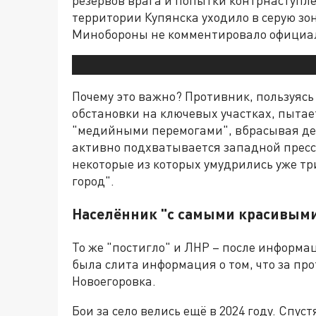
территории Купянска уходило в серую зон
Минобороны не комментировало официал
Почему это важно? Противник, пользуяс
обстановки на ключевых участках, пыта
"медийными перемогами", вбрасывая де
активно подхватывается западной пресс
некоторые из которых умудрились уже т
город".
Населённик "с самыми красивым
То же "постигло" и ЛНР – после информа
была слита информация о том, что за пр
Новоегоровка.
Бои за село велись ещё в 2024 году. Спу