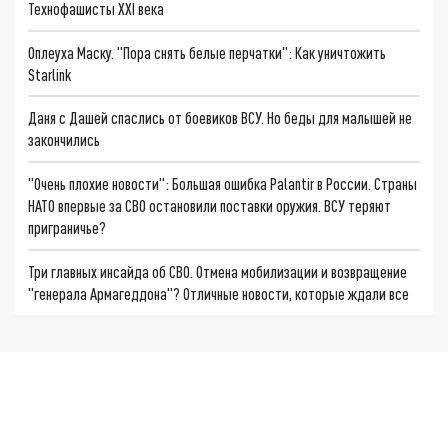
Технофашисты XXI века
Оплеуха Маску. "Пора снять белые перчатки": Как уничтожить
Starlink
Даня с Дашей спаслись от боевиков ВСУ. Но беды для малышей не
закончились
"Очень плохие новости": Большая ошибка Palantir в России. Страны
НАТО впервые за СВО остановили поставки оружия. ВСУ теряют
приграничье?
Три главных инсайда об СВО. Отмена мобилизации и возвращение
"генерала Армагеддона"? Отличные новости, которые ждали все