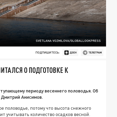
SVETLANA VOZMILOVA/GLOBALLOOKPRESS
ПОДПИШИТЕСЬ:
ИТАЛСЯ О ПОДГОТОВКЕ К
ступающему периоду весеннего половодья. Об
а Дмитрий Анисимов.
е половодье, потому что высота снежного
оит учитывать количество осадков весной.