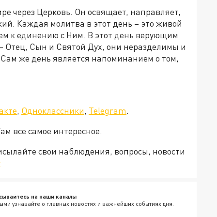
ре через Церковь. Он освящает, направляет,
жий. Каждая молитва в этот день – это живой
ем к единению с Ним. В этот день верующим
– Отец, Сын и Святой Дух, они неразделимы и
 Сам же день является напоминанием о том,
акте
,
Одноклассники
,
Telegram
.
Там все самое интересное.
рисылайте свои наблюдения, вопросы, новости
v
сывайтесь на наши каналы
ыми узнавайте о главных новостях и важнейших событиях дня.