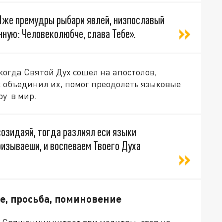
 Иже премудры рыбари явлей, низпославый
нную: Человеколюбче, слава Тебе».
когда Святой Дух сошел на апостолов,
х объединил их, помог преодолеть языковые
ру в мир.
озидаяй, тогда разлиял еси языки
ризываеши, и воспеваем Твоего Духа
е, просьба, поминовение