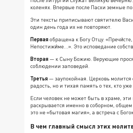
После литургии служат великую вечерню.
коленях. Впервые после Пасхи земные п
Эти тексты приписывают святителю Вас
один день года их не повторяют.
Первая
обращена к Богу Отцу: «Пречи́сте,
Непостижи́ме…». Это исповедание собст
Вторая
— к Сыну Божию. Верующие просят
соблюдении заповедей.
Третья
— заупокойная. Церковь молится 
радость, но и тихая память о тех, кто уж
Если человек не может быть в храме, эти
раскрывается именно в соборном, общем
это не «бытовая магия», а встреча с Бог
В чем главный смысл этих молит