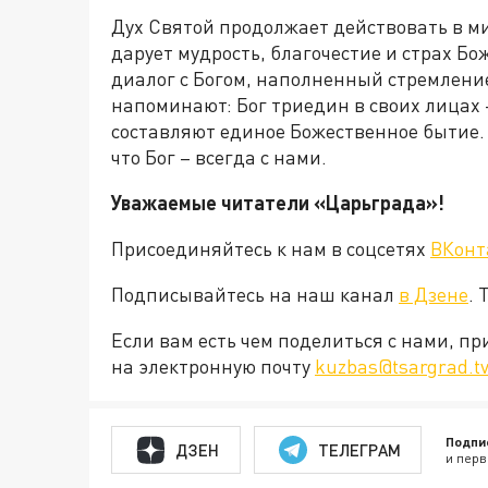
Дух Святой продолжает действовать в ми
дарует мудрость, благочестие и страх Бо
диалог с Богом, наполненный стремлени
напоминают: Бог триедин в своих лицах 
составляют единое Божественное бытие.
что Бог – всегда с нами.
Уважаемые читатели «Царьграда»!
Присоединяйтесь к нам в соцсетях
ВКонт
Подписывайтесь на наш канал
в Дзене
. 
Если вам есть чем поделиться с нами, п
на электронную почту
kuzbas@tsargrad.t
Подпи
ДЗЕН
ТЕЛЕГРАМ
и перв