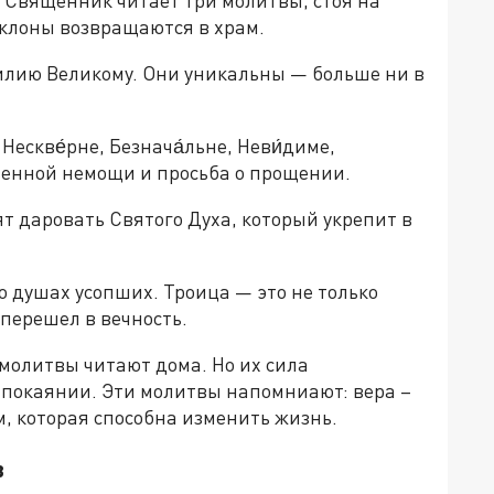
 Священник читает три молитвы, стоя на
оклоны возвращаются в храм.
илию Великому. Они уникальны — больше ни в
 Нескве́рне, Безнача́льне, Неви́диме,
венной немощи и просьба о прощении.
 даровать Святого Духа, который укрепит в
о душах усопших. Троица — это не только
е перешел в вечность.
 молитвы читают дома. Но их сила
 покаянии. Эти молитвы напомниают: вера –
ом, которая способна изменить жизнь.
в