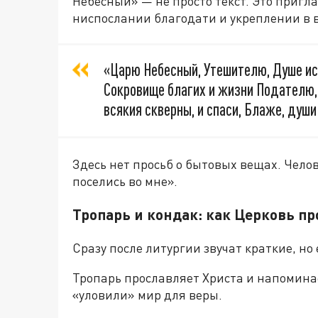
Небесный» — не просто текст. Это пригла
ниспослании благодати и укреплении в в
«Царю Небесный, Утешителю, Душе ист
Сокровище благих и жизни Подателю, п
всякия скверны, и спаси, Блаже, души
Здесь нет просьб о бытовых вещах. Челов
поселись во мне».
Тропарь и кондак: как Церковь п
Сразу после литургии звучат краткие, но
Тропарь прославляет Христа и напоминае
«уловили» мир для веры.