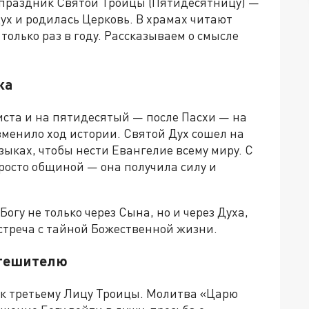
т праздник Святой Троицы (Пятидесятницу) —
ух и родилась Церковь. В храмах читают
только раз в году. Рассказываем о смысле
ка
иста и на пятидесятый — после Пасхи — на
зменило ход истории. Святой Дух сошел на
зыках, чтобы нести Евангелие всему миру. С
росто общиной — она получила силу и
огу не только через Сына, но и через Духа,
стреча с тайной Божественной жизни.
Утешителю
к третьему Лицу Троицы. Молитва «Царю