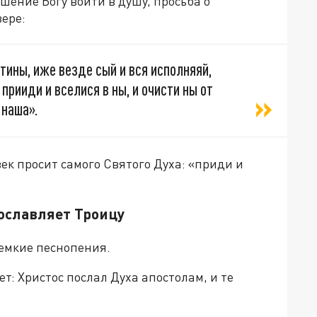
шение Богу войти в душу, просьба о
ере:
ины, иже везде сый и вся исполняяй,
рииди и вселися в ны, и очисти ны от
 наша».
ек просит самого Святого Духа: «приди и
рославляет Троицу
 емкие песнопения.
т: Христос послал Духа апостолам, и те