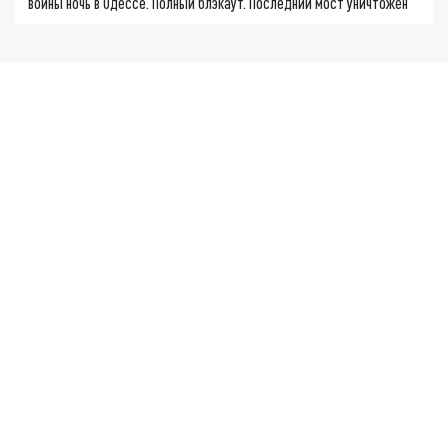
войны ночь в Одессе. Полный блэкаут. Последний мост уничтожен