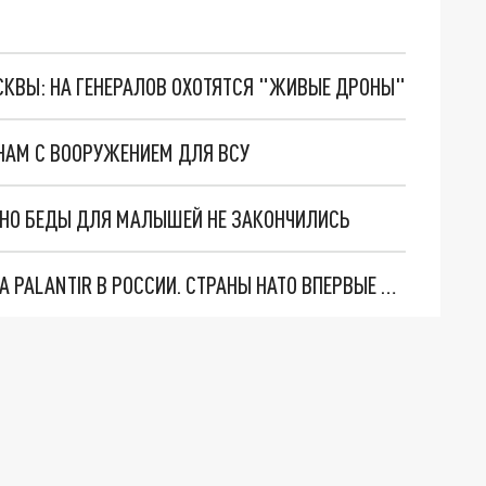
ОСКВЫ: НА ГЕНЕРАЛОВ ОХОТЯТСЯ "ЖИВЫЕ ДРОНЫ"
ДНАМ С ВООРУЖЕНИЕМ ДЛЯ ВСУ
. НО БЕДЫ ДЛЯ МАЛЫШЕЙ НЕ ЗАКОНЧИЛИСЬ
"ОЧЕНЬ ПЛОХИЕ НОВОСТИ": БОЛЬШАЯ ОШИБКА PALANTIR В РОССИИ. СТРАНЫ НАТО ВПЕРВЫЕ ЗА СВО ОСТАНОВИЛИ ПОСТАВКИ ОРУЖИЯ. ВСУ ТЕРЯЮТ ПРИГРАНИЧЬЕ?