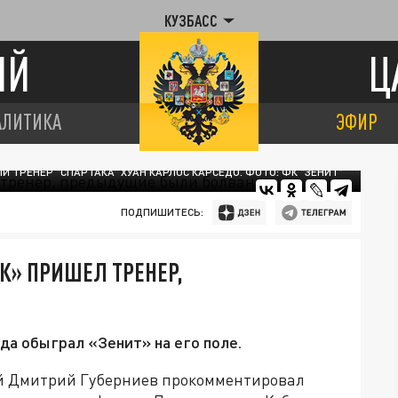
КУЗБАСС
ИЙ
Ц
АЛИТИКА
ЭФИР
Й ТРЕНЕР "СПАРТАКА" ХУАН КАРЛОС КАРСЕДО. ФОТО: ФК "ЗЕНИТ"
ПОДПИШИТЕСЬ:
К» ПРИШЕЛ ТРЕНЕР,
да обыграл «Зенит» на его поле.
й Дмитрий Губерниев прокомментировал