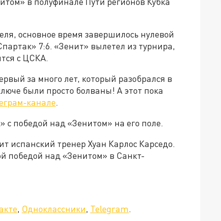
итом» в полуфинале Пути регионов Кубка
реля, основное время завершилось нулевой
Спартак» 7:6. «Зенит» вылетел из турнира,
тся с ЦСКА.
ервый за много лет, который разобрался в
люче были просто болваны! А этот пока
еграм-канале
.
 с победой над «Зенитом» на его поле.
ит испанский тренер Хуан Карлос Карседо.
ой победой над «Зенитом» в Санкт-
акте
,
Одноклассники
,
Telegram
.