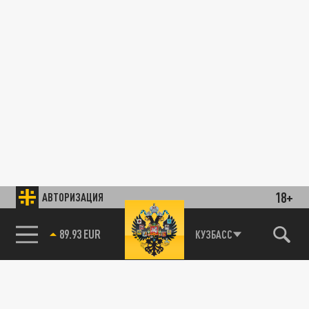
18+
АВТОРИЗАЦИЯ
85.64 BRENT
КУЗБАСС
89.93 EUR