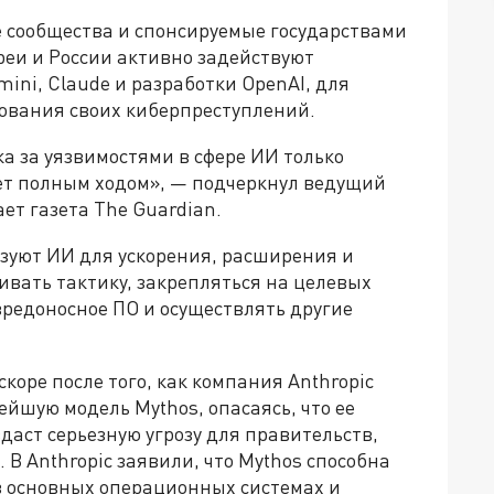
е сообщества и спонсируемые государствами
реи и России активно задействуют
ini, Claude и разработки OpenAI, для
вания своих киберпреступлений.
ка за уязвимостями в сфере ИИ только
дет полным ходом», — подчеркнул ведущий
ет газета The Guardian.
зуют ИИ для ускорения, расширения и
ивать тактику, закрепляться на целевых
вредоносное ПО и осуществлять другие
коре после того, как компания Anthropic
йшую модель Mythos, опасаясь, что ее
даст серьезную угрозу для правительств,
 В Anthropic заявили, что Mythos способна
в основных операционных системах и