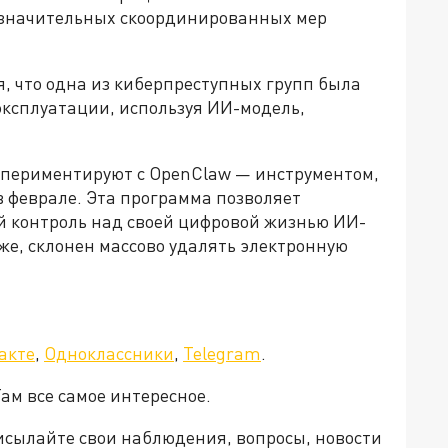
 «значительных скоординированных мер
ся, что одна из киберпреступных групп была
эксплуатации, используя ИИ-модель,
кспериментируют с OpenClaw — инструментом,
 феврале. Эта программа позволяет
й контроль над своей цифровой жизнью ИИ-
 же, склонен массово удалять электронную
акте
,
Одноклассники
,
Telegram
.
Там все самое интересное.
рисылайте свои наблюдения, вопросы, новости