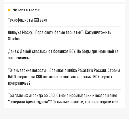
ЧИТАЙТЕ ТАКЖЕ:
Технофашисты XXI века
Оплеуха Маску. "Пора снять белые перчатки": Как уничтожить
Starlink
Даня с Дашей спаслись от боевиков ВСУ. Но беды для малышей не
закончились
"Очень плохие новости": Большая ошибка Palantir в России. Страны
НАТО впервые за СВО остановили поставки оружия. ВСУ теряют
приграничье?
Три главных инсайда об СВО. Отмена мобилизации и возвращение
"генерала Армагеддона"? Отличные новости, которые ждали все