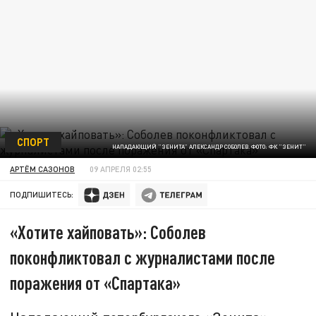
СПОРТ
НАПАДАЮЩИЙ "ЗЕНИТА" АЛЕКСАНДР СОБОЛЕВ. ФОТО: ФК "ЗЕНИТ"
АРТЁМ САЗОНОВ
09 АПРЕЛЯ 02:55
ПОДПИШИТЕСЬ:
«Хотите хайповать»: Соболев
поконфликтовал с журналистами после
поражения от «Спартака»