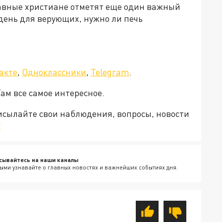
вные христиане отметят еще один важный
 день для верующих, нужно ли печь
акте
,
Одноклассники
,
Telegram
.
Там все самое интересное.
рисылайте свои наблюдения, вопросы, новости
v
сывайтесь на наши каналы
ыми узнавайте о главных новостях и важнейших событиях дня.