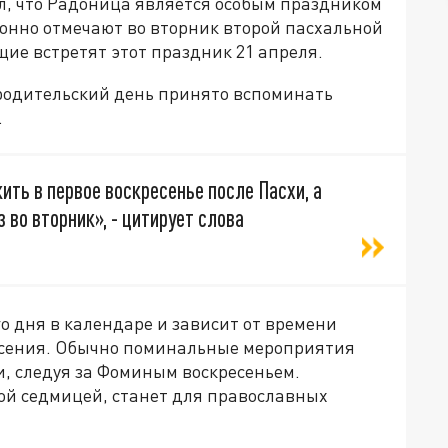
л, что Радоница является особым праздником
нно отмечают во вторник второй пасхальной
щие встретят этот праздник 21 апреля.
 родительский день принято вспоминать
.
ть в первое воскресенье после Пасхи, а
 во вторник», - цитирует слова
о дня в календаре и зависит от времени
есения. Обычно поминальные мероприятия
и, следуя за Фоминым воскресеньем.
ой седмицей, станет для православных