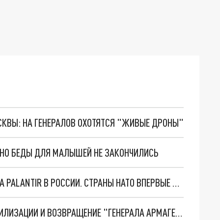
ОСКВЫ: НА ГЕНЕРАЛОВ ОХОТЯТСЯ "ЖИВЫЕ ДРОНЫ"
. НО БЕДЫ ДЛЯ МАЛЫШЕЙ НЕ ЗАКОНЧИЛИСЬ
"ОЧЕНЬ ПЛОХИЕ НОВОСТИ": БОЛЬШАЯ ОШИБКА PALANTIR В РОССИИ. СТРАНЫ НАТО ВПЕРВЫЕ ЗА СВО ОСТАНОВИЛИ ПОСТАВКИ ОРУЖИЯ. ВСУ ТЕРЯЮТ ПРИГРАНИЧЬЕ?
ТРИ ГЛАВНЫХ ИНСАЙДА ОБ СВО. ОТМЕНА МОБИЛИЗАЦИИ И ВОЗВРАЩЕНИЕ "ГЕНЕРАЛА АРМАГЕДДОНА"? ОТЛИЧНЫЕ НОВОСТИ, КОТОРЫЕ ЖДАЛИ ВСЕ