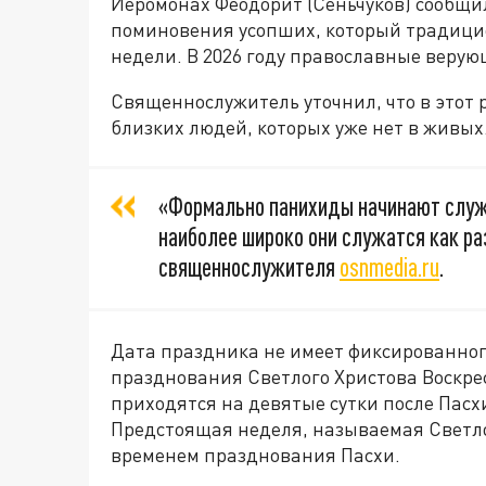
Иеромонах Феодорит (Сеньчуков) сообщи
поминовения усопших, который традицио
недели. В 2026 году православные верую
Священнослужитель уточнил, что в этот
близких людей, которых уже нет в живых
«Формально панихиды начинают служи
наиболее широко они служатся как раз
священнослужителя
osnmedia.ru
.
Дата праздника не имеет фиксированног
празднования Светлого Христова Воскр
приходятся на девятые сутки после Пасх
Предстоящая неделя, называемая Светл
временем празднования Пасхи.