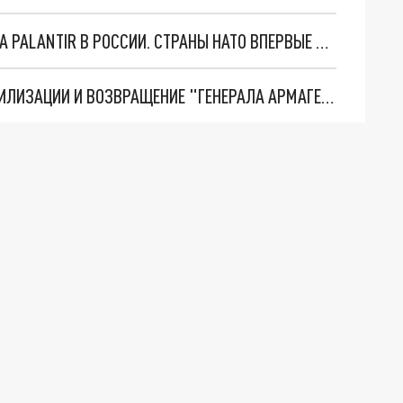
"ОЧЕНЬ ПЛОХИЕ НОВОСТИ": БОЛЬШАЯ ОШИБКА PALANTIR В РОССИИ. СТРАНЫ НАТО ВПЕРВЫЕ ЗА СВО ОСТАНОВИЛИ ПОСТАВКИ ОРУЖИЯ. ВСУ ТЕРЯЮТ ПРИГРАНИЧЬЕ?
ТРИ ГЛАВНЫХ ИНСАЙДА ОБ СВО. ОТМЕНА МОБИЛИЗАЦИИ И ВОЗВРАЩЕНИЕ "ГЕНЕРАЛА АРМАГЕДДОНА"? ОТЛИЧНЫЕ НОВОСТИ, КОТОРЫЕ ЖДАЛИ ВСЕ