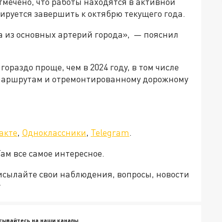
Отмечено, что работы находятся в активной
нируется завершить к октябрю текущего года.
а из основных артерий города», — пояснил
гораздо проще, чем в 2024 году, в том числе
маршрутам и отремонтированному дорожному
акте
,
Одноклассники
,
Telegram
.
Там все самое интересное.
рисылайте свои наблюдения, вопросы, новости
v
сывайтесь на наши каналы