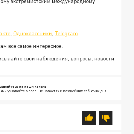
ому экстремистским международному
акте
,
Одноклассники
,
Telegram
.
Там все самое интересное.
рисылайте свои наблюдения, вопросы, новости
v
сывайтесь на наши каналы
ыми узнавайте о главных новостях и важнейших событиях дня.