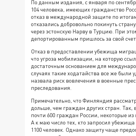
По данным издания, с января по сентяб
104 человека, имеющих гражданство Росс
отказ в международной защите по итогам
отказались добровольно покинуть страну
через эстонскую Нарву в Турцию. При эт
депортированным пришлось за свой счет
Отказ в предоставлении убежища мигра
что угроза мобилизации, на которую ссыл
достаточным основанием для междунаро
случаях такие ходатайства все же были
назвала риск вовлечения в военные прес
преследования.
Примечательно, что Финляндия рассмат
дольше, чем граждан других стран. Так,
почти 600 граждан России, некоторые из 
А к маю число тех, кто запросил убежи
1100 человек. Однако защиту чаще предос