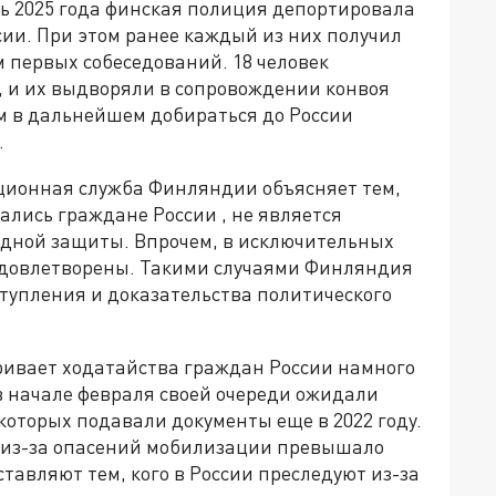
рь 2025 года финская полиция депортировала
ии. При этом ранее каждый из них получил
 первых собеседований. 18 человек
, и их выдворяли в сопровождении конвоя
ом в дальнейшем добираться до России
.
ционная служба Финляндии объясняет тем,
ались граждане России , не является
дной защиты. Впрочем, в исключительных
 удовлетворены. Такими случаями Финляндия
тупления и доказательства политического
ривает ходатайства граждан России намного
 в начале февраля своей очереди ожидали
которых подавали документы еще в 2022 году.
ща из-за опасений мобилизации превышало
тавляют тем, кого в России преследуют из-за