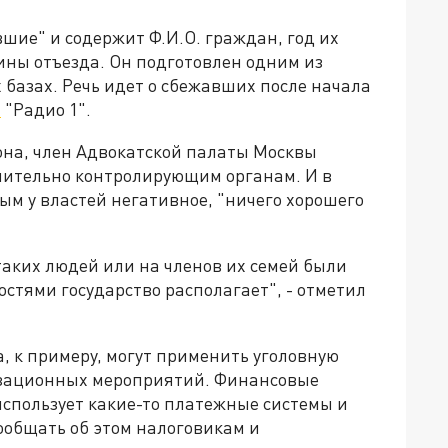
шие" и содержит Ф.И.О. граждан, год их
ины отъезда. Он подготовлен одним из
 базах. Речь идет о сбежавших после начала
т
"Радио 1".
она, член Адвокатской палаты Москвы
чительно контролирующим органам. И в
рым у властей негативное, "ничего хорошего
а таких людей или на членов их семей были
стями государство располагает", - отметил
а, к примеру, могут применить уголовную
лизационных мероприятий. Финансовые
 использует какие-то платежные системы и
ообщать об этом налоговикам и