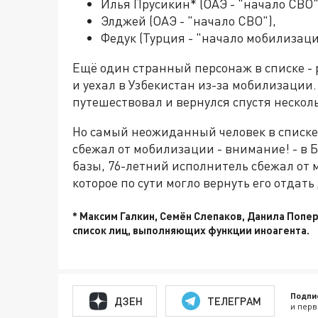
Илья Прусикин* (ОАЭ - "начало СВО"
Элджей (ОАЭ - "начало СВО"),
Федук (Турция - "начало мобилизаци
Ещё один странный персонаж в списке -
и уехал в Узбекистан из-за мобилизации.
путешествовал и вернулся спустя нескол
Но самый неожиданный человек в списке
сбежал от мобилизации - внимание! - в 
базы, 76-летний исполнитель сбежал от 
которое по сути могло вернуть его отдать
* Максим Галкин, Семён Слепаков, Данила Попе
список лиц, выполняющих функции иноагента.
Подпи
ДЗЕН
ТЕЛЕГРАМ
и перв