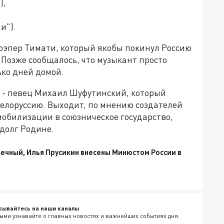
),
и").
 рэпер Тимати, который якобы покинул Россию
 Позже сообщалось, что музыкант просто
ько дней домой.
 - певец Михаил Шуфутинский, который
Белоруссию. Выходит, по мнению создателей
мобилизации в союзническое государство,
 долг Родине.
речный, Илья Прусикин внесены Минюстом России в
сывайтесь на наши каналы
ыми узнавайте о главных новостях и важнейших событиях дня.