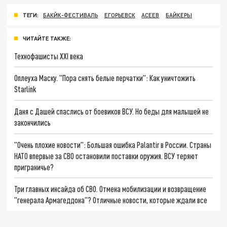
ТЕГИ:
БАКЙК-ФЕСТИВАЛЬ
ЕГОРЬЕВСК
АСЕЕВ
БАЙКЕРЫ
ЧИТАЙТЕ ТАКЖЕ:
Технофашисты XXI века
Оплеуха Маску. "Пора снять белые перчатки": Как уничтожить
Starlink
Даня с Дашей спаслись от боевиков ВСУ. Но беды для малышей не
закончились
"Очень плохие новости": Большая ошибка Palantir в России. Страны
НАТО впервые за СВО остановили поставки оружия. ВСУ теряют
приграничье?
Три главных инсайда об СВО. Отмена мобилизации и возвращение
"генерала Армагеддона"? Отличные новости, которые ждали все