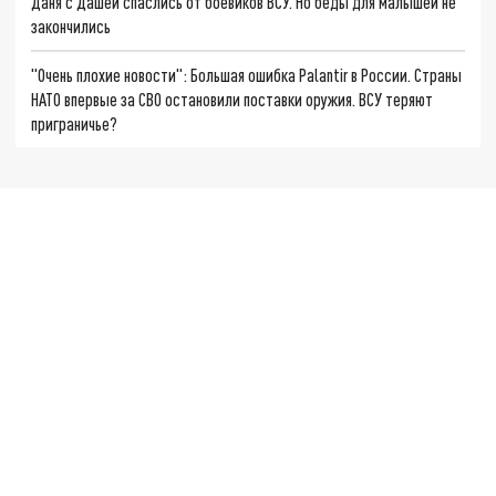
Даня с Дашей спаслись от боевиков ВСУ. Но беды для малышей не
закончились
"Очень плохие новости": Большая ошибка Palantir в России. Страны
НАТО впервые за СВО остановили поставки оружия. ВСУ теряют
приграничье?