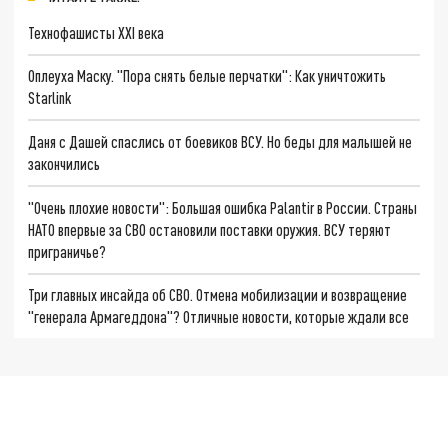
Технофашисты XXI века
Оплеуха Маску. "Пора снять белые перчатки": Как уничтожить
Starlink
Даня с Дашей спаслись от боевиков ВСУ. Но беды для малышей не
закончились
"Очень плохие новости": Большая ошибка Palantir в России. Страны
НАТО впервые за СВО остановили поставки оружия. ВСУ теряют
приграничье?
Три главных инсайда об СВО. Отмена мобилизации и возвращение
"генерала Армагеддона"? Отличные новости, которые ждали все