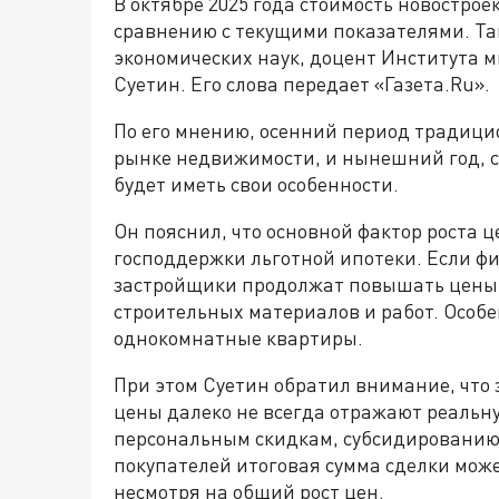
В октябре 2025 года стоимость новострое
сравнению с текущими показателями. Т
экономических наук, доцент Института 
Суетин. Его слова передает «Газета.Ru».
По его мнению, осенний период традици
рынке недвижимости, и нынешний год, ск
будет иметь свои особенности.
Он пояснил, что основной фактор роста 
господдержки льготной ипотеки. Если ф
застройщики продолжат повышать цены, 
строительных материалов и работ. Особе
однокомнатные квартиры.
При этом Суетин обратил внимание, чт
цены далеко не всегда отражают реальну
персональным скидкам, субсидированию
покупателей итоговая сумма сделки може
несмотря на общий рост цен.