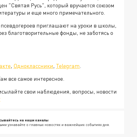
ен "Святая Русь", который вручается союзом
литературы и еще много примечательного.
псевдогероев приглашают на уроки в школы,
рез благотворительные фонды, не заботясь о
акте
,
Одноклассники
,
Telegram
.
Там все самое интересное.
рисылайте свои наблюдения, вопросы, новости
v
сывайтесь на наши каналы
ыми узнавайте о главных новостях и важнейших событиях дня.