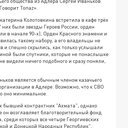
ьего общества из Адлера Сергей Иваньков.
Говорит Топаz».
атерина Колотовкина встретила в кафе трёх
У них были звезды Героев России, орден
ли в начале 90-х), Орден Красного знамени и
вилась такому набору, а его владельцы не
в и спешно скрылись, как только услышали
киной были спутники, которые не понаслышке
не видели ничего подобного и сразу поняли,
аньков является обычным членом казачьего
организации в Адлере. Возможно, что к СВО
бо оно минимальное.
к бывший контрактник "Ахмата", однако
же он возглавляет благотворительный фонд
а, среди которых все четыре Георгиевских
ской и Донецкой Народных Республик",