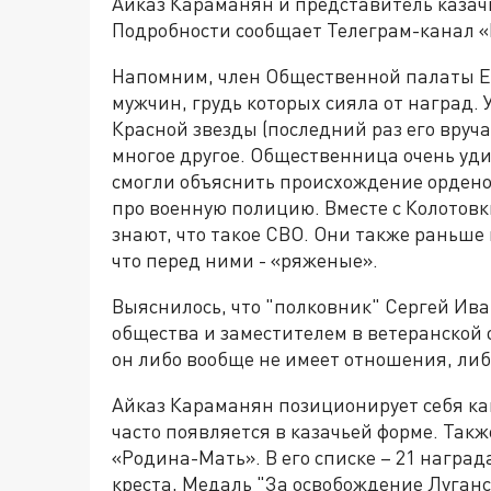
Айказ Караманян и представитель казач
Подробности сообщает Телеграм-канал «
Напомним, член Общественной палаты Ек
мужчин, грудь которых сияла от наград. 
Красной звезды (последний раз его вруча
многое другое. Общественница очень уди
смогли объяснить происхождение ордено
про военную полицию. Вместе с Колотов
знают, что такое СВО. Они также раньше 
что перед ними - «ряженые».
Выяснилось, что "полковник" Сергей Ив
общества и заместителем в ветеранской 
он либо вообще не имеет отношения, ли
Айказ Караманян позиционирует себя ка
часто появляется в казачьей форме. Так
«Родина-Мать». В его списке – 21 наград
креста, Медаль "За освобождение Луган