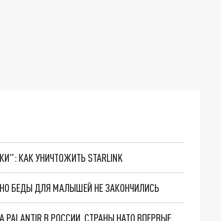
ТКИ": КАК УНИЧТОЖИТЬ STARLINK
. НО БЕДЫ ДЛЯ МАЛЫШЕЙ НЕ ЗАКОНЧИЛИСЬ
"ОЧЕНЬ ПЛОХИЕ НОВОСТИ": БОЛЬШАЯ ОШИБКА PALANTIR В РОССИИ. СТРАНЫ НАТО ВПЕРВЫЕ ЗА СВО ОСТАНОВИЛИ ПОСТАВКИ ОРУЖИЯ. ВСУ ТЕРЯЮТ ПРИГРАНИЧЬЕ?