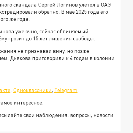
ного скандала Сергей Логинов улетел в ОАЭ
экстрадировали обратно. В мае 2025 года его
ого же года.
инова уже очно, сейчас обвиняемый
Ему грозит до 15 лет лишения свободы.
жания не признавал вину, но позже
ием. Дьякова приговорили к 4 годам в колонии
акте
,
Одноклассники
,
Telegram
.
самое интересное.
рисылайте свои наблюдения, вопросы, новости
v