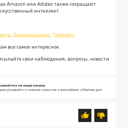
ак Amazon или Adidas также сокращают
искусственный интеллект.
акте
,
Одноклассники
,
Telegram
.
Там все самое интересное.
рисылайте свои наблюдения, вопросы, новости
v
сывайтесь на наши каналы
ыми узнавайте о главных новостях и важнейших событиях дня.