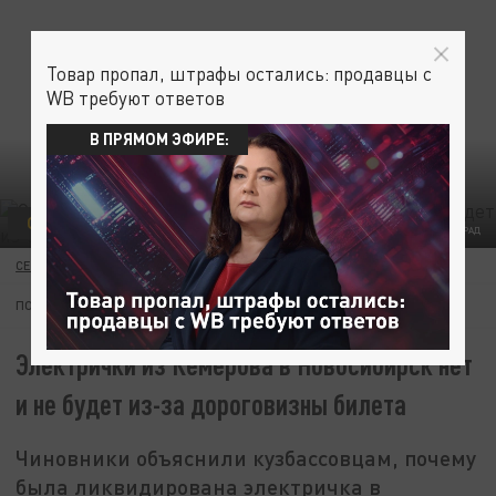
Товар пропал, штрафы остались: продавцы с
WB требуют ответов
В ПРЯМОМ ЭФИРЕ:
ОБЩЕСТВО
ФОТО: ЦАРЬГРАД
СЕМЕН ГРИГОРЬЕВ
24 ИЮНЯ 12:38
ПОДПИШИТЕСЬ:
Электрички из Кемерова в Новосибирск нет
и не будет из-за дороговизны билета
Чиновники объяснили кузбассовцам, почему
была ликвидирована электричка в