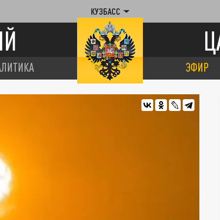
КУЗБАСС
ИЙ
Ц
АЛИТИКА
ЭФИР