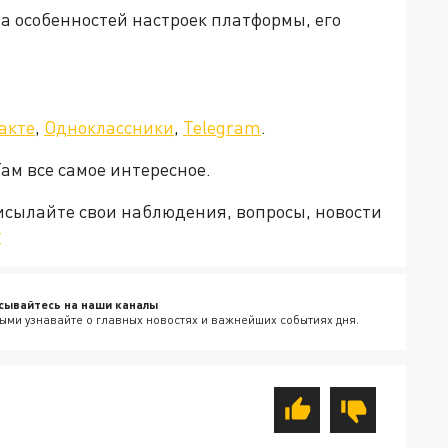
за особенностей настроек платформы, его
акте
,
Одноклассники
,
Telegram
.
Там все самое интересное.
рисылайте свои наблюдения, вопросы, новости
v
сывайтесь на наши каналы
ыми узнавайте о главных новостях и важнейших событиях дня.