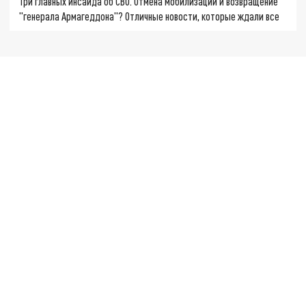
Три главных инсайда об СВО. Отмена мобилизации и возвращение
"генерала Армагеддона"? Отличные новости, которые ждали все