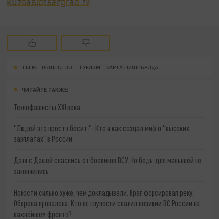
kuzbas@tsargrad.tv
ТЕГИ:
ОБЩЕСТВО
ТУРИЗМ
КАРТА НИЩЕБРОДА
ЧИТАЙТЕ ТАКЖЕ:
Технофашисты XXI века
"Людей это просто бесит!": Кто и как создал миф о "высоких
зарплатах" в России
Даня с Дашей спаслись от боевиков ВСУ. Но беды для малышей не
закончились
Новости сильно хуже, чем докладывали. Враг форсировал реку.
Оборона провалена. Кто по глупости спалил позиции ВС России на
важнейшем фронте?