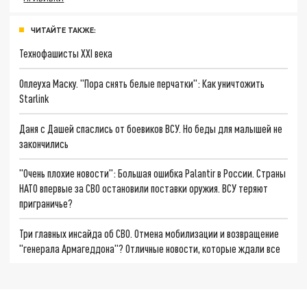
ЧИТАЙТЕ ТАКЖЕ:
Технофашисты XXI века
Оплеуха Маску. "Пора снять белые перчатки": Как уничтожить
Starlink
Даня с Дашей спаслись от боевиков ВСУ. Но беды для малышей не
закончились
"Очень плохие новости": Большая ошибка Palantir в России. Страны
НАТО впервые за СВО остановили поставки оружия. ВСУ теряют
приграничье?
Три главных инсайда об СВО. Отмена мобилизации и возвращение
"генерала Армагеддона"? Отличные новости, которые ждали все