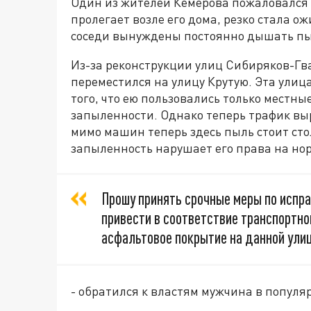
Один из жителей Кемерова пожаловался в 
пролегает возле его дома, резко стала о
соседи вынуждены постоянно дышать п
Из-за реконструкции улиц Сибиряков-Гв
переместился на улицу Крутую. Эта улица
того, что ею пользовались только местны
запыленности. Однако теперь трафик выр
мимо машин теперь здесь пыль стоит сто
запыленность нарушает его права на но
Прошу принять срочные меры по испра
привести в соответствие транспортн
асфальтовое покрытие на данной ули
- обратился к властям мужчина в попул