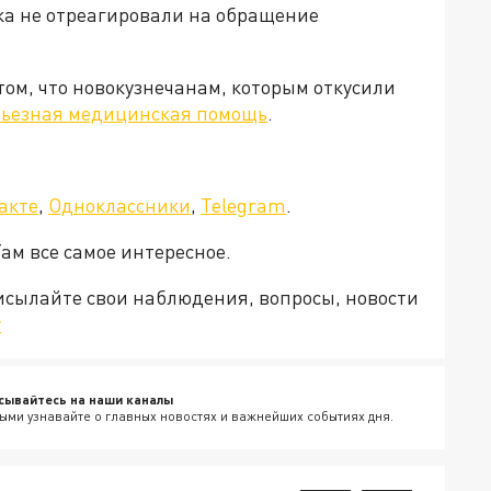
ка не отреагировали на обращение
ом, что новокузнечанам, которым откусили
рьезная медицинская помощь
.
акте
,
Одноклассники
,
Telegram
.
Там все самое интересное.
рисылайте свои наблюдения, вопросы, новости
v
сывайтесь на наши каналы
ыми узнавайте о главных новостях и важнейших событиях дня.