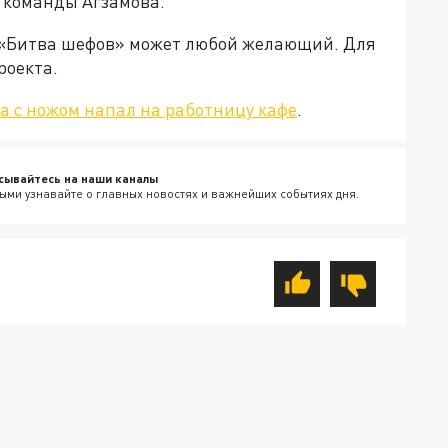
е команды Агзамова.
 «Битва шефов» может любой желающий. Для
роекта.
а с ножом напал на работницу кафе
.
сывайтесь на наши каналы
ыми узнавайте о главных новостях и важнейших событиях дня.