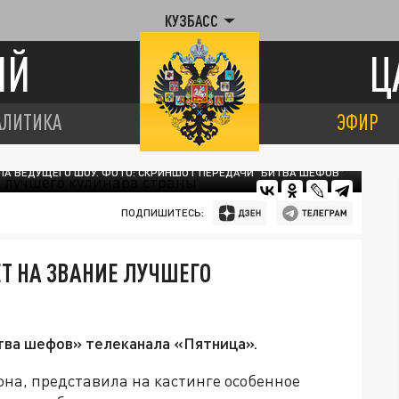
КУЗБАСС
ИЙ
Ц
АЛИТИКА
ЭФИР
А ВЕДУЩЕГО ШОУ. ФОТО: СКРИНШОТ ПЕРЕДАЧИ "БИТВА ШЕФОВ"
ПОДПИШИТЕСЬ:
Т НА ЗВАНИЕ ЛУЧШЕГО
тва шефов» телеканала «Пятница».
она, представила на кастинге особенное