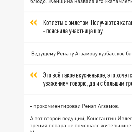
блюдо. Женщина назвала его «катамлеты
Котлеты с омлетом. Получаются ката
- пояснила участница шоу.
Ведущему Ренату Агзамову кузбасское б
Это всё такое вкусненькое, это хочет
уважением говорю, да и с большим тр
- прокомментировал Ренат Агзамов.
А вот второй ведущий, Константин Ивлев
зрения повара не помешало жительнице 