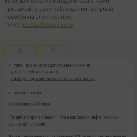
Если вам есть чем поделиться с нами,
присылайте свои наблюдения, вопросы,
новости на электронную
почту
kuzbas@tsargrad.tv
ТЕГИ:
ВОЕННАЯ СПЕЦОПЕРАЦИЯ НА УКРАИНЕ
УДАР ВС РОССИИ ПО УКРАИНЕ
КОМАНДУЮЩИЙ ВВС УКРАИНЫ НИКОЛАЙ ОЛЕЩУК
ЧИТАЙТЕ ТАКЖЕ:
Технофашисты XXI века
"Людей это просто бесит!": Кто и как создал миф о "высоких
зарплатах" в России
Даня с Дашей спаслись от боевиков ВСУ. Но беды для малышей не