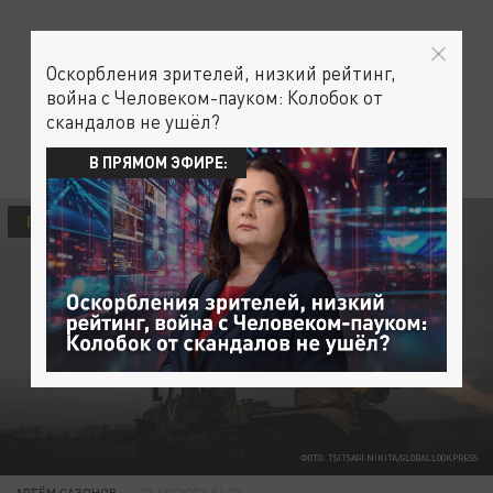
Оскорбления зрителей, низкий рейтинг,
война с Человеком-пауком: Колобок от
скандалов не ушёл?
В ПРЯМОМ ЭФИРЕ:
ПОЛИТИКА
ОБЩЕСТВО
ПРОИСШЕСТВИЯ
ФОТО: TSITSAGI NIKITA/GLOBALLOOKPRESS
АРТЁМ САЗОНОВ
27 АВГУСТА 04:37