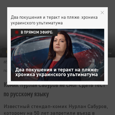
Два покушения и теракт на пляже: хроника
украинского ультиматума
В ПРЯМОМ ЭФИРЕ:
ОБЩЕСТВО
НУРЛАН САБУРОВ. ФОТО: РИА НОВОСТИ
АРТЁМ САЗОНОВ
10 МАЯ 03:40
ПОДПИШИТЕСЬ:
Комик Нурлан Сабуров не смог сдать тест
по русскому языку
Известный стендап-комик Нурлан Сабуров,
которому на 50 лет запретили въезд в